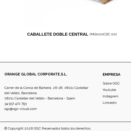
CABALLETE DOBLE CENTRAL
(MQ000CDC.00)
ORANGE GLOBAL CORPORATE,S.L.
EMPRESA
Sobre OGC
Carrer de la Conca de Barberà, 26-28, 08211 Castellar
Youtube
del Vallès, Barcelona
Instagram
08211 Castellar del Vallés - Barcelona - Spain
Linkedin
34 937 472 793
ogc@ogc-visual.com
© Copyright 2026 OGC Reservados todos los derechos.