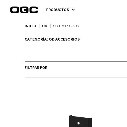
expand_more
PRODUCTOS
INICIO
|
OD
|
OD ACCESORIOS
CATEGORÍA: OD ACCESORIOS
FILTRAR POR