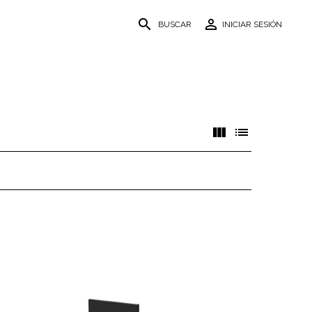
search
person_outline
BUSCAR
INICIAR SESIÓN
view_column
list