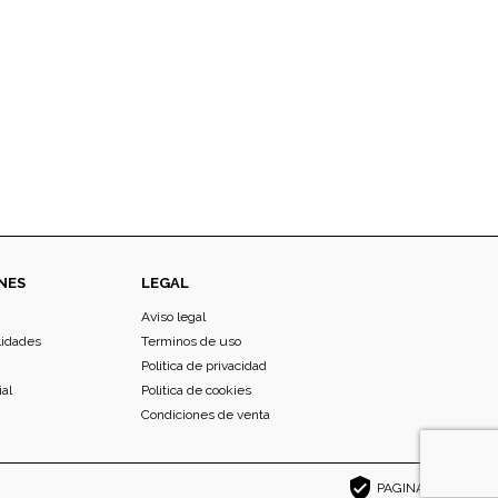
NES
LEGAL
Aviso legal
lidades
Terminos de uso
Politica de privacidad
ial
Politica de cookies
Condiciones de venta
verified_user
PAGINA SEGURA