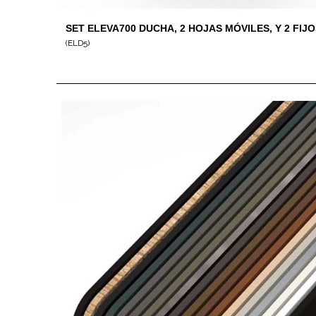
SET ELEVA700 DUCHA, 2 HOJAS MÓVILES, Y 2 FIJ
ANGULAR
(ELD5)