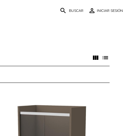
search
person_outline
BUSCAR
INICIAR SESIÓN
view_column
list