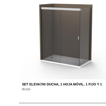
SET ELEVA700 DUCHA, 1 HOJA MÓVIL, 1 FIJO Y 1
FIJO ANGULAR 90º
(ELD2)