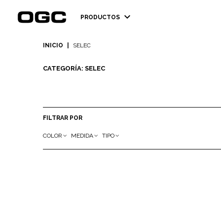
expand_more
PRODUCTOS
INICIO
|
SELEC
CATEGORÍA: SELEC
FILTRAR POR
COLOR
MEDIDA
TIPO