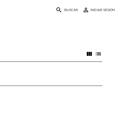
search
person_outline
BUSCAR
INICIAR SESIÓN
view_column
list