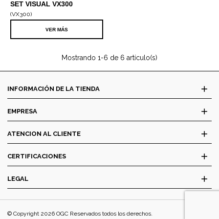
SET VISUAL VX300
COMPLETO
(VX300)
VER MÁS
Mostrando
1
-6 de 6 artículo(s)
add
INFORMACIÓN DE LA TIENDA
add
EMPRESA
add
ATENCION AL CLIENTE
add
CERTIFICACIONES
add
LEGAL
© Copyright 2026 OGC Reservados todos los derechos.