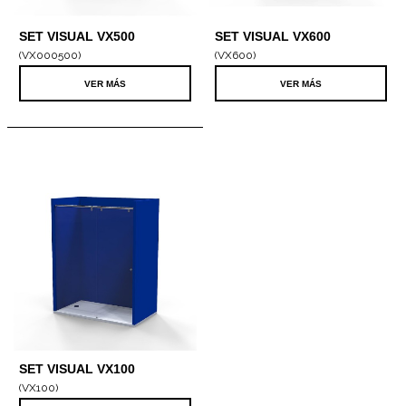
SET VISUAL VX500
SET VISUAL VX600
VÉRTICE COMPLETO
VÉRTICE 1500 X 1000
(VX000500)
(VX600)
COMPLETO
VER MÁS
VER MÁS
SET VISUAL VX100
COMPLETO
(VX100)