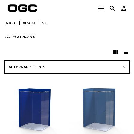
menu
search
person_outline
INICIO
|
VISUAL
|
VX
CATEGORÍA: VX
view_column
list
ALTERNAR FILTROS