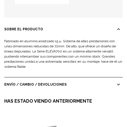
expand_less
SOBRE EL PRODUCTO
Fabricado en aluminio anodizado 15 µ. Sistema de altas prestaciones con
unas dimensiones reducidas de 72mm. De alto, que ofrece un diseño de
líneas depuradas. La Serie ELEVA700 es un sistema altamente versátil
pudiendo intercambiar sus componentes con un mínimo stock. Grandes
prestaciones unidas a una extremada sencillez en su montaje, hace de él un
sistema fiable.
expand_more
ENVÍO / CAMBIO / DEVOLUCIONES
HAS ESTADO VIENDO ANTERIORMENTE