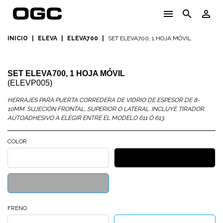
menu
search
person_outline
INICIO
|
ELEVA
|
ELEVA700
|
SET ELEVA700, 1 HOJA MÓVIL
SET ELEVA700, 1 HOJA MÓVIL
(ELEVP005)
HERRAJES PARA PUERTA CORREDERA DE VIDRIO DE ESPESOR DE 8-
10MM. SUJECIÓN FRONTAL, SUPERIOR O LATERAL. INCLUYE TIRADOR
AUTOADHESIVO A ELEGIR ENTRE EL MODELO 611 Ó 613.
COLOR
BLANCO
NEGRO
MATE
MATE
PLATA
MATE
FRENO