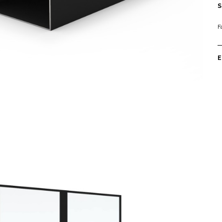
S
F
E