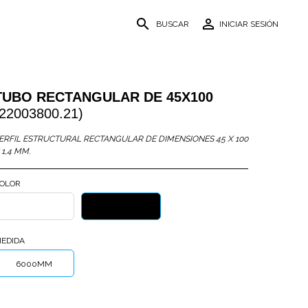
search
person_outline
BUSCAR
INICIAR SESIÓN
TUBO RECTANGULAR DE 45X100
(22003800.21)
ERFIL ESTRUCTURAL RECTANGULAR DE DIMENSIONES 45 X 100
 1,4 MM.
OLOR
BLANCO
NEGRO
TEXTURIZADO
TEXTURIZADO
EDIDA
6000MM