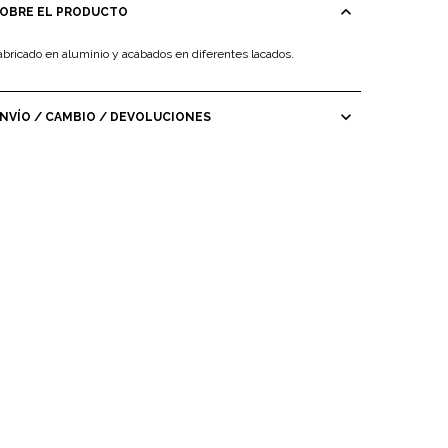
expand_less
OBRE EL PRODUCTO
abricado en aluminio y acabados en diferentes lacados.
expand_more
NVÍO / CAMBIO / DEVOLUCIONES