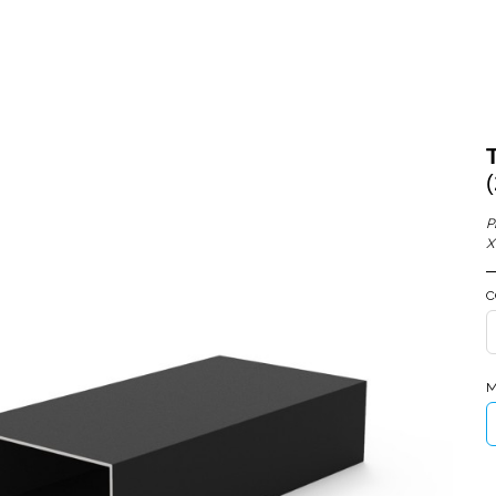
P
X
C
M