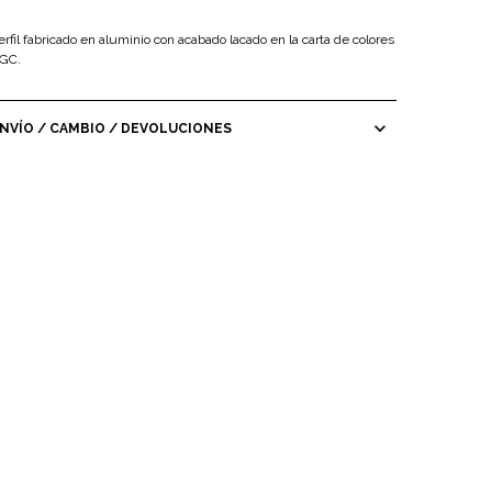
erfil fabricado en aluminio con acabado lacado en la carta de colores
GC.
expand_more
NVÍO / CAMBIO / DEVOLUCIONES