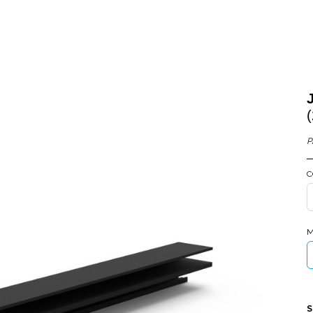
P
C
M
S