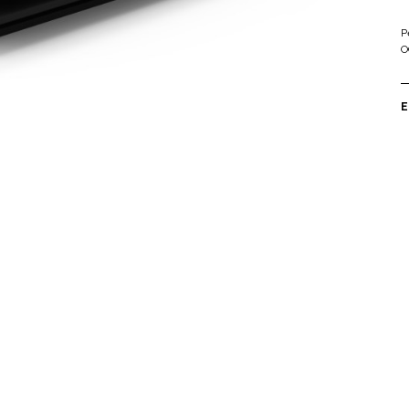
P
O
E