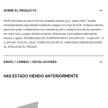
expand_less
SOBRE EL PRODUCTO
Perfil fabricado en aluminio con acabado lacado 15 µ. plata mate. Tapeta
embellecedora registrable mediante clipaje con clips ELEVA. Sistema idóneo
para proyectar instalaciones con herraje oculto y predominio de los paneles
de vidrio que surgen desde el techo, ofreciendo una estética altamente
liviana y ligera. POSIBILIDAD DE SUMMINISTRO A 2M+2M+2M - A 4M+2M - O
A 3M+3M, SI ES EL CASO, ESPECIFICAR EN EL APARTADO OBSERVACIONES
AL REALIZAR EL PEDIDO.
expand_more
ENVÍO / CAMBIO / DEVOLUCIONES
HAS ESTADO VIENDO ANTERIORMENTE