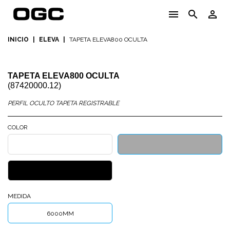
menu
search
person_outline
INICIO
|
ELEVA
|
TAPETA ELEVA800 OCULTA
TAPETA ELEVA800 OCULTA
(87420000.12)
PERFIL OCULTO TAPETA REGISTRABLE
COLOR
BLANCO
PLATA
TEXTURIZADO
MATE
NEGRO
TEXTURIZADO
MEDIDA
6000MM