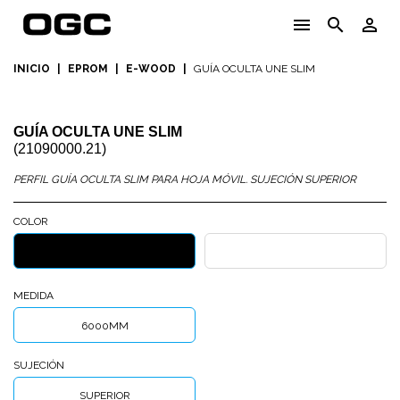
menu
search
person_outline
INICIO
|
EPROM
|
E-WOOD
|
GUÍA OCULTA UNE SLIM
GUÍA OCULTA UNE SLIM
(21090000.21)
PERFIL GUÍA OCULTA SLIM PARA HOJA MÓVIL. SUJECIÓN SUPERIOR
COLOR
9011
BLANCO
NEGRO
MATE
MEDIDA
MATE
6000MM
SUJECIÓN
SUPERIOR