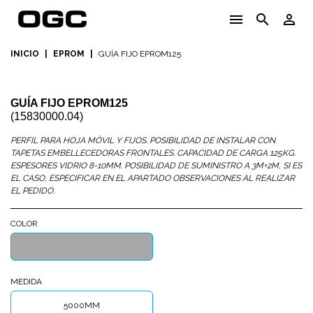
menu
search
person_outline
INICIO
|
EPROM
|
GUÍA FIJO EPROM125
GUÍA FIJO EPROM125
(15830000.04)
PERFIL PARA HOJA MÓVIL Y FIJOS. POSIBILIDAD DE INSTALAR CON
TAPETAS EMBELLECEDORAS FRONTALES. CAPACIDAD DE CARGA 125KG.
ESPESORES VIDRIO 8-10MM. POSIBILIDAD DE SUMINISTRO A 3M+2M, SI ES
EL CASO, ESPECIFICAR EN EL APARTADO OBSERVACIONES AL REALIZAR
EL PEDIDO.
COLOR
PLATA
MATE
MEDIDA
5000MM