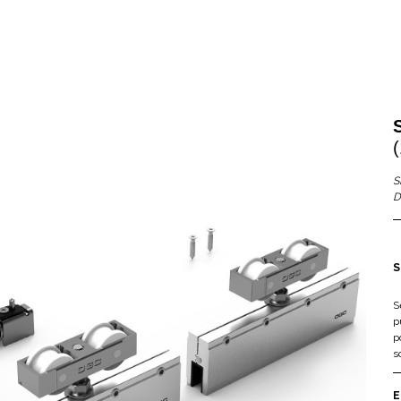
S
D
S
S
p
p
s
E