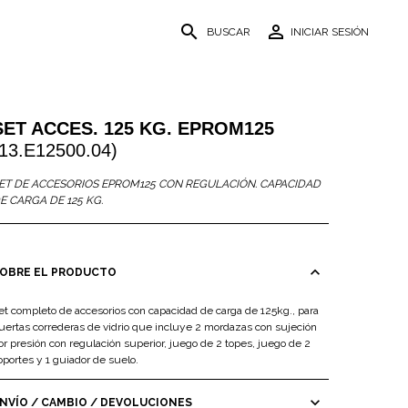
search
person_outline
BUSCAR
INICIAR SESIÓN
SET ACCES. 125 KG. EPROM125
(13.E12500.04)
ET DE ACCESORIOS EPROM125 CON REGULACIÓN. CAPACIDAD
E CARGA DE 125 KG.
expand_less
OBRE EL PRODUCTO
et completo de accesorios con capacidad de carga de 125kg., para
uertas correderas de vidrio que incluye 2 mordazas con sujeción
or presión con regulación superior, juego de 2 topes, juego de 2
oportes y 1 guiador de suelo.
expand_more
NVÍO / CAMBIO / DEVOLUCIONES