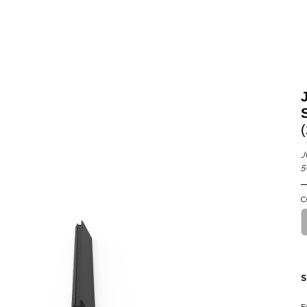
J
5
C
S