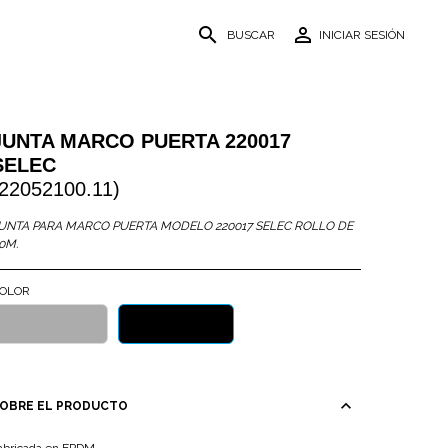
search
person_outline
BUSCAR
INICIAR SESIÓN
JUNTA MARCO PUERTA 220017
SELEC
(22052100.11)
UNTA PARA MARCO PUERTA MODELO 220017 SELEC ROLLO DE
0M.
OLOR
GRIS
NEGRO
expand_less
OBRE EL PRODUCTO