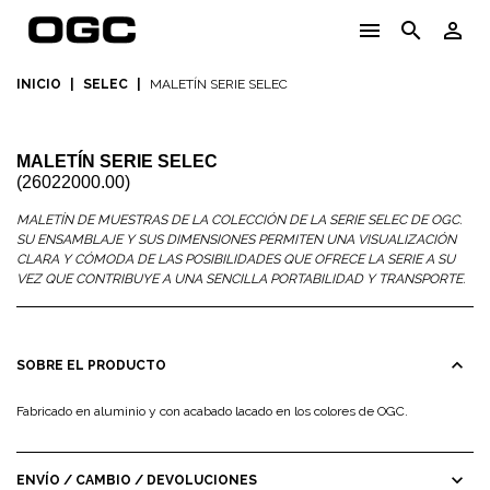
menu
search
person_outline
INICIO
|
SELEC
|
MALETÍN SERIE SELEC
MALETÍN SERIE SELEC
(26022000.00)
MALETÍN DE MUESTRAS DE LA COLECCIÓN DE LA SERIE SELEC DE OGC.
SU ENSAMBLAJE Y SUS DIMENSIONES PERMITEN UNA VISUALIZACIÓN
CLARA Y CÓMODA DE LAS POSIBILIDADES QUE OFRECE LA SERIE A SU
VEZ QUE CONTRIBUYE A UNA SENCILLA PORTABILIDAD Y TRANSPORTE.
expand_less
SOBRE EL PRODUCTO
Fabricado en aluminio y con acabado lacado en los colores de OGC.
expand_more
ENVÍO / CAMBIO / DEVOLUCIONES