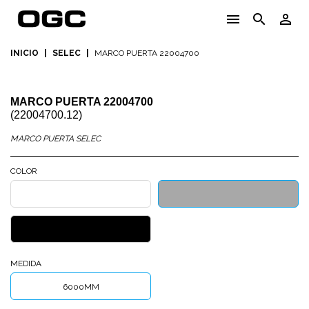
menu
search
person_outline
INICIO
|
SELEC
|
MARCO PUERTA 22004700
MARCO PUERTA 22004700
(22004700.12)
MARCO PUERTA SELEC
COLOR
BLANCO
PLATA
TEXTURIZADO
MATE
NEGRO
TEXTURIZADO
MEDIDA
6000MM