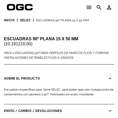
menu
search
person_outline
INICIO
|
SELEC
|
ESCUADRAS 90º PLANA 15 X 50 MM
ESCUADRAS 90º PLANA 15 X 50 MM
(10.191210.00)
PACK 2 ESCUADRAS 90º PARA PERFILES DE MARCOS FIJOS Y FORMAR
INSTALACIONES DE PANELES FIJOS A GRADOS
expand_less
SOBRE EL PRODUCTO
Escuadras específicas para Serie SELEC, para poder ejecutar instalaciones de
cerramientos con paneles a 90º. Fabricadas en acero inoxidable.
expand_more
ENVÍO / CAMBIO / DEVOLUCIONES