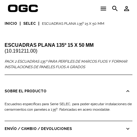
menu
search
person_outline
INICIO
|
SELEC
|
ESCUADRAS PLANA 135º 15 X 50 MM
ESCUADRAS PLANA 135º 15 X 50 MM
(10.191211.00)
PACK 2 ESCUADRAS 135º PARA PERFILES DE MARCOS FIJOS Y FORMAR
INSTALACIONES DE PANELES FIJOS A GRADOS
expand_less
SOBRE EL PRODUCTO
Escuadras específicas para Serie SELEC, para poder ejecutar instalaciones de
cerramientos con paneles a 135º. Fabricadas en acero inoxidable.
expand_more
ENVÍO / CAMBIO / DEVOLUCIONES