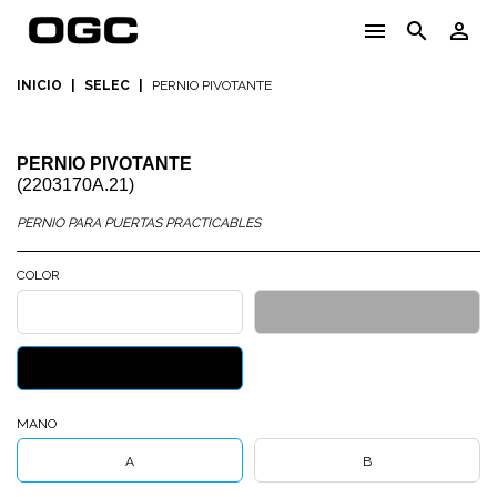
menu
search
person_outline
INICIO
|
SELEC
|
PERNIO PIVOTANTE
PERNIO PIVOTANTE
(2203170A.21)
PERNIO PARA PUERTAS PRACTICABLES
COLOR
BLANCO
PLATA
TEXTURIZADO
MATE
NEGRO
TEXTURIZADO
MANO
A
B