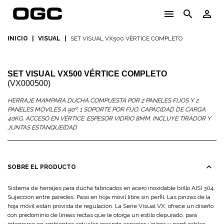
menu
search
person_outline
INICIO
|
VISUAL
|
SET VISUAL VX500 VÉRTICE COMPLETO
SET VISUAL VX500 VÉRTICE COMPLETO
(VX000500)
HERRAJE MAMPARA DUCHA COMPUESTA POR 2 PANELES FIJOS Y 2
PANELES MOVILES A 90º. 1 SOPORTE POR FIJO. CAPACIDAD DE CARGA
40KG. ACCESO EN VÉRTICE. ESPESOR VIDRIO 8MM. INCLUYE TIRADOR Y
JUNTAS ESTANQUEIDAD
expand_less
SOBRE EL PRODUCTO
Sistema de herrajes para ducha fabricados en acero inoxidable brillo AISI 304.
Sujección entre paredes. Paso en hoja móvil libre sin perfil. Las pinzas de la
hoja móvil están provista de regulación. La Serie Visual VX, ofrece un diseño
con predominio de líneas rectas que le otorga un estilo depurado, para