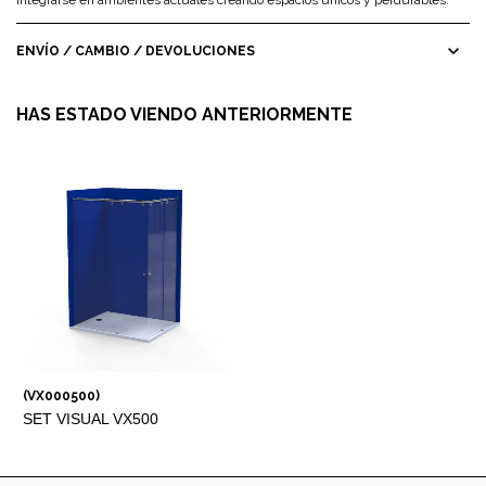
integrarse en ambientes actuales creando espacios únicos y perdurables.
expand_more
ENVÍO / CAMBIO / DEVOLUCIONES
HAS ESTADO VIENDO ANTERIORMENTE
(VX000500)
SET VISUAL VX500
VÉRTICE COMPLETO