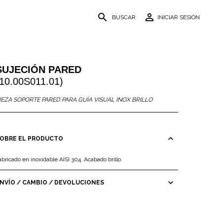
search
person_outline
BUSCAR
INICIAR SESIÓN
SUJECIÓN PARED
(10.00S011.01)
IEZA SOPORTE PARED PARA GUÍA VISUAL INOX BRILLO
expand_less
OBRE EL PRODUCTO
abricado en inoxidable AISI 304. Acabado brillo.
expand_more
NVÍO / CAMBIO / DEVOLUCIONES