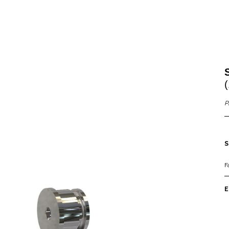
P
S
F
E